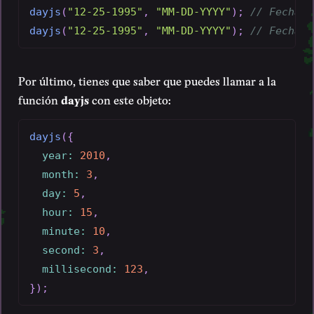
dayjs
(
"12-25-1995"
,
"MM-DD-YYYY"
)
;
// Fecha v
dayjs
(
"12-25-1995"
,
"MM-DD-YYYY"
)
;
// Fecha i
Por último, tienes que saber que puedes llamar a la
función
dayjs
con este objeto:
dayjs
(
{
year
:
2010
,
month
:
3
,
day
:
5
,
hour
:
15
,
minute
:
10
,
second
:
3
,
millisecond
:
123
,
}
)
;