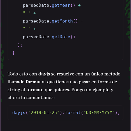
    parsedDate
.
getYear
(
)
+
" "
+
    parsedDate
.
getMonth
(
)
+
" "
+
    parsedDate
.
getDate
(
)
)
;
}
Todo esto con
dayjs
se resuelve con un único método
llamado
format
al que tienes que pasar en forma de
string el formato que quieres. Pongo un ejemplo y
ahora lo comentamos:
dayjs
(
"2019-01-25"
)
.
format
(
"DD/MM/YYYY"
)
;
// 