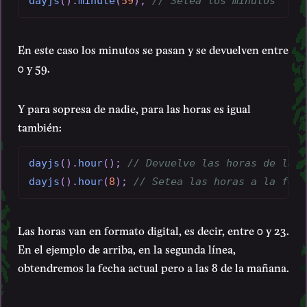
dayjs
(
)
.
minute
(
59
)
;
// Setea los minutos
En este caso los minutos se pasan y se devuelven entre
0 y 59.
Y para sopresa de nadie, para las horas es igual
también:
dayjs
(
)
.
hour
(
)
;
// Devuelve las horas de la f
dayjs
(
)
.
hour
(
8
)
;
// Setea las horas a la fech
Las horas van en formato digital, es decir, entre 0 y 23.
En el ejemplo de arriba, en la segunda línea,
obtendremos la fecha actual pero a las 8 de la mañana.