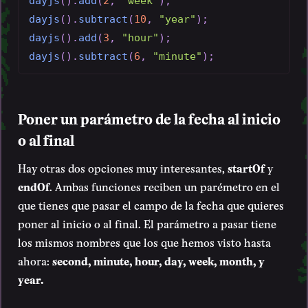
dayjs
(
)
.
add
(
2
,
"week"
)
;
dayjs
(
)
.
subtract
(
10
,
"year"
)
;
dayjs
(
)
.
add
(
3
,
"hour"
)
;
dayjs
(
)
.
subtract
(
6
,
"minute"
)
;
Poner un parámetro de la fecha al inicio
o al final
Hay otras dos opciones muy interesantes,
startOf
y
endOf
. Ambas funciones reciben un parémetro en el
que tienes que pasar el campo de la fecha que quieres
poner al inicio o al final. El parámetro a pasar tiene
los mismos nombres que los que hemos visto hasta
ahora:
second, minute, hour, day, week, month, y
year.