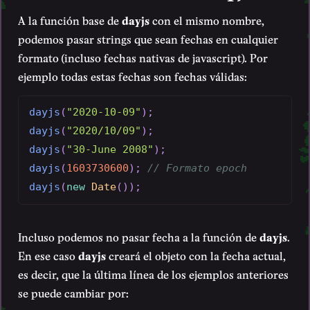
A la función base de
dayjs
con el mismo nombre,
podemos pasar strings que sean fechas en cualquier
formato (incluso fechas nativas de javascript). Por
ejemplo todas estas fechas son fechas válidas:
dayjs
(
"2020-10-09"
)
;
dayjs
(
"2020/10/09"
)
;
dayjs
(
"30-June 2008"
)
;
dayjs
(
1603730600
)
;
// Formato epoch
dayjs
(
new
Date
(
)
)
;
Incluso podemos no pasar fecha a la función de
dayjs
.
En ese caso
dayjs
creará el objeto con la fecha actual,
es decir, que la última línea de los ejemplos anteriores
se puede cambiar por: