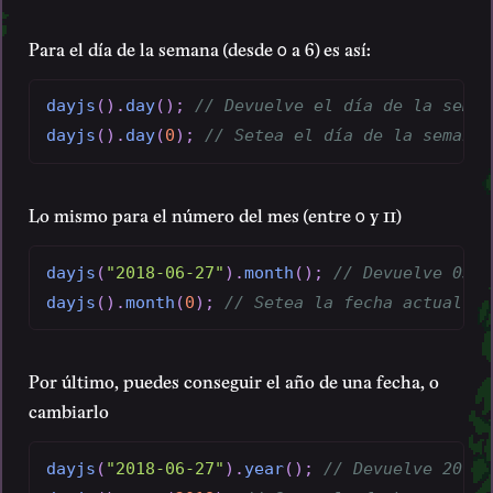
Para el día de la semana (desde 0 a 6) es así:
dayjs
(
)
.
day
(
)
;
// Devuelve el día de la seman
dayjs
(
)
.
day
(
0
)
;
// Setea el día de la semana
Lo mismo para el número del mes (entre 0 y 11)
dayjs
(
"2018-06-27"
)
.
month
(
)
;
// Devuelve 05
dayjs
(
)
.
month
(
0
)
;
// Setea la fecha actual pe
Por último, puedes conseguir el año de una fecha, o
cambiarlo
dayjs
(
"2018-06-27"
)
.
year
(
)
;
// Devuelve 2018