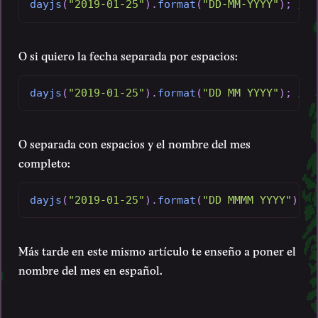
dayjs
(
"2019-01-25"
)
.
format
(
"DD-MM-YYYY"
)
;
// 
O si quiero la fecha separada por espacios:
dayjs
(
"2019-01-25"
)
.
format
(
"DD MM YYYY"
)
;
// 
O separada con espacios y el nombre del mes
completo:
dayjs
(
"2019-01-25"
)
.
format
(
"DD MMMM YYYY"
)
;
/
Más tarde en este mismo artículo te enseño a poner el
nombre del mes en español.