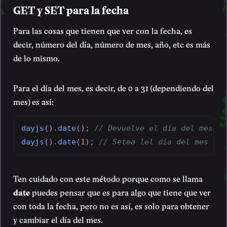
GET y SET para la fecha
Para las cosas que tienen que ver con la fecha, es
decir, número del día, número de mes, año, etc es más
de lo mismo.
Para el día del mes, es decir, de 0 a 31 (dependiendo del
mes) es así:
dayjs
(
)
.
date
(
)
;
// Devuelve el día del mes
dayjs
(
)
.
date
(
1
)
;
// Setea lel día del mes
Ten cuidado con este método porque como se llama
date
puedes pensar que es para algo que tiene que ver
con toda la fecha, pero no es así, es solo para obtener
y cambiar el día del mes.