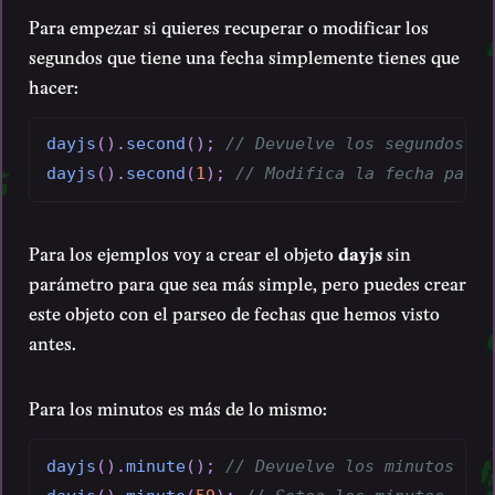
Para empezar si quieres recuperar o modificar los
segundos que tiene una fecha simplemente tienes que
hacer:
dayjs
(
)
.
second
(
)
;
// Devuelve los segundos qu
dayjs
(
)
.
second
(
1
)
;
// Modifica la fecha para 
Para los ejemplos voy a crear el objeto
dayjs
sin
parámetro para que sea más simple, pero puedes crear
este objeto con el parseo de fechas que hemos visto
antes.
Para los minutos es más de lo mismo:
dayjs
(
)
.
minute
(
)
;
// Devuelve los minutos de 