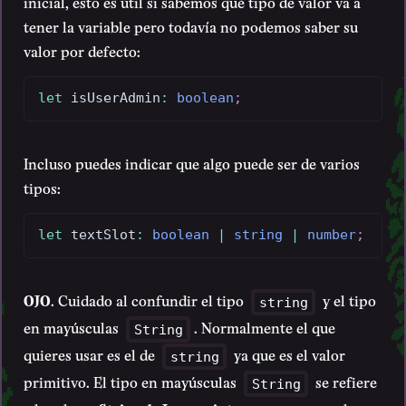
inicial, esto es útil si sabemos qué tipo de valor va a
tener la variable pero todavía no podemos saber su
valor por defecto:
let
 isUserAdmin
:
boolean
;
Incluso puedes indicar que algo puede ser de varios
tipos:
let
 textSlot
:
boolean
|
string
|
number
;
OJO
. Cuidado al confundir el tipo
y el tipo
string
en mayúsculas
. Normalmente el que
String
quieres usar es el de
ya que es el valor
string
primitivo. El tipo en mayúsculas
se refiere
String