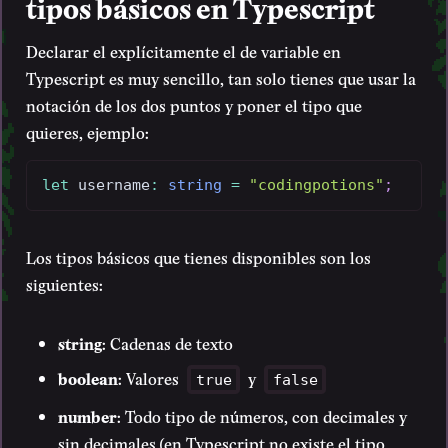
tipos básicos en Typescript
Declarar el explícitamente el de variable en
Typescript es muy sencillo, tan solo tienes que usar la
notación de los dos puntos y poner el tipo que
quieres, ejemplo:
let
 username
:
string
=
"codingpotions"
;
Los tipos básicos que tienes disponibles son los
siguientes:
string
: Cadenas de texto
boolean
: Valores
y
true
false
number
: Todo tipo de números, con decimales y
sin decimales (en Typescript no existe el tipo