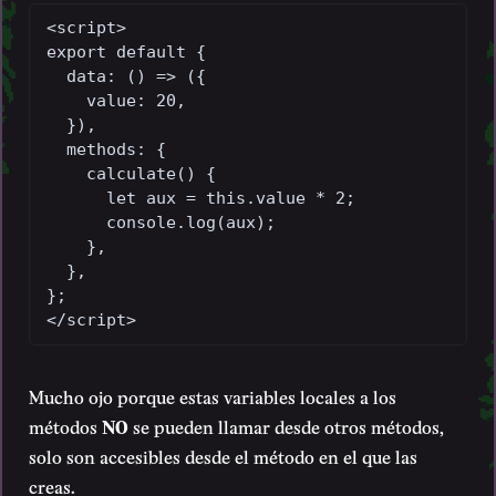
<script>

export default {

  data: () => ({

    value: 20,

  }),

  methods: {

    calculate() {

      let aux = this.value * 2;

      console.log(aux);

    },

  },

};

</script>
Mucho ojo porque estas variables locales a los
métodos
NO
se pueden llamar desde otros métodos,
solo son accesibles desde el método en el que las
creas.