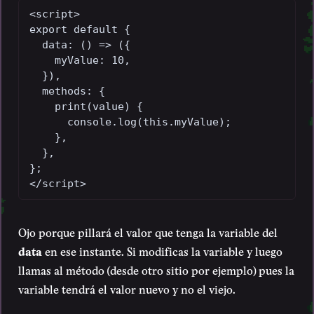
<script>

export default {

  data: () => ({

    myValue: 10,

  }),

  methods: {

    print(value) {

      console.log(this.myValue);

    },

  },

};

</script>
Ojo porque pillará el valor que tenga la variable del
data
en ese instante. Si modificas la variable y luego
llamas al método (desde otro sitio por ejemplo) pues la
variable tendrá el valor nuevo y no el viejo.