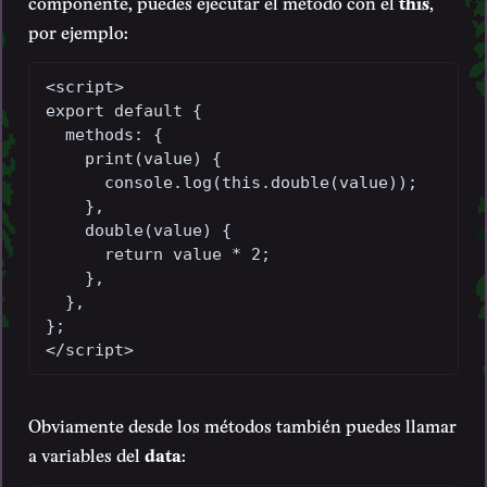
componente, puedes ejecutar el método con el
this
,
por ejemplo:
<script>

export default {

  methods: {

    print(value) {

      console.log(this.double(value));

    },

    double(value) {

      return value * 2;

    },

  },

};

</script>
Obviamente desde los métodos también puedes llamar
a variables del
data
: