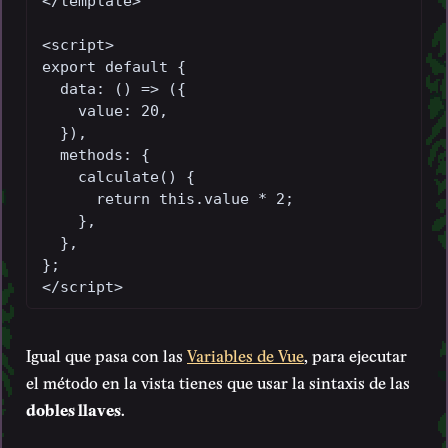
</template>

<script>

export default {

  data: () => ({

    value: 20,

  }),

  methods: {

    calculate() {

      return this.value * 2;

    },

  },

};

</script>
Igual que pasa con las
Variables de Vue
, para ejecutar
el método en la vista tienes que usar la sintaxis de las
dobles llaves
.