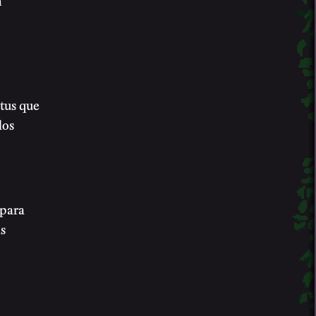
itus que
los
 para
as