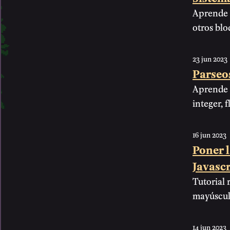
Aprende a
otros bl
23 jun 2023
Parseos
Aprende a
integer, f
16 jun 2023
Poner l
Javascr
Tutorial 
mayúscul
14 jun 2023