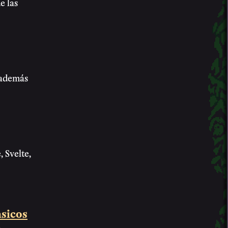
e las
 además
 Svelte,
ásicos
n