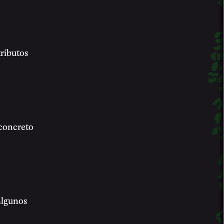
tributos
 concreto
algunos