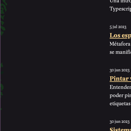
Typescrip
5 jul 2023
Los esp
Métafora 
se manifi
30 jun 2023
Pintar 
Entendemo
poder pin
etiquetas
30 jun 2023
Sistema