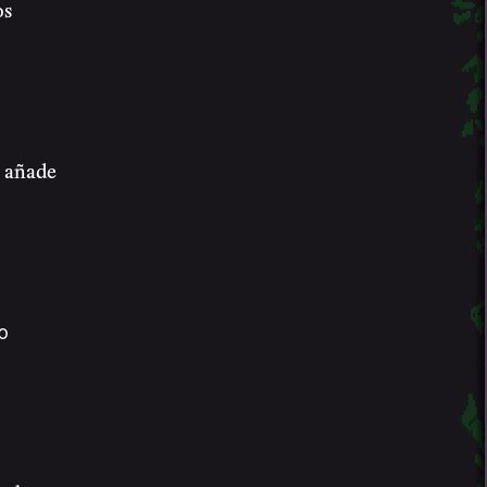
os
e añade
0