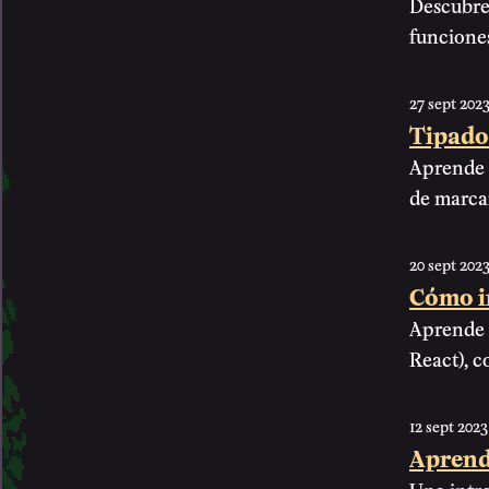
Descubre 
funcione
27 sept 202
Tipado
Aprende a
de marca
20 sept 202
Cómo i
Aprende a
React), c
12 sept 2023
Aprende
Una intro